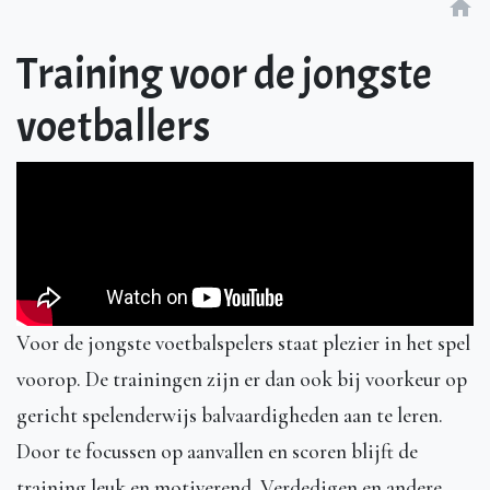
home
Training voor de jongste
voetballers
Voor de jongste voetbalspelers staat plezier in het spel
voorop. De trainingen zijn er dan ook bij voorkeur op
gericht spelenderwijs balvaardigheden aan te leren.
Door te focussen op aanvallen en scoren blijft de
training leuk en motiverend. Verdedigen en andere